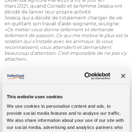
L’Azienda Agricola Pianezzo a vu le jour en
mars 2021, quand Corrado et sa femme Jessica ont
décidé de lancer leur propre activité.
Jessica, qui a décidé de totalement changer de vie
en quittant son travail d’aide-soignante, souligne:
«Ce métier vous donne tellement et demande
tellement de passion. Ce qui me motive le plus est la
relation qui s’installe avec les animaux: ils vous
reconnaissent, vous attendent et demandent
beaucoup d’attention. C’est impossible de ne pas s’y
attacher».
Le bien-être des animaux passe avant tout : des
ventilateurs ont été installés et un grand enclos a
été créé à l’air libre afin de permettre aux bêtes de
paître en toute liberté et de pouvoir se réfugier et
s’abreuver sous un abri.
This website uses cookies
La collaboration constante avec un vétérinaire et un
spécialiste en nutrition a pour objectif de toujours
We use cookies to personalise content and ads, to
apporter les meilleurs soins aux animaux, en veillant
provide social media features and to analyse our traffic.
à leur plus grand confort.
We also share information about your use of our site with
our social media, advertising and analytics partners who
Un an et demi après sa création, l’entreprise agricole