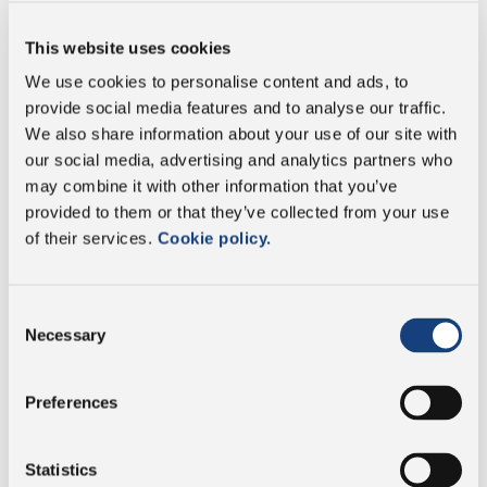
sociale et
environnementale
This website uses cookies
TÉLÉCHARGER
We use cookies to personalise content and ads, to
provide social media features and to analyse our traffic.
We also share information about your use of our site with
our social media, advertising and analytics partners who
may combine it with other information that you’ve
Certification UNI EN ISO
provided to them or that they’ve collected from your use
22005:2008 Traçabilité
of their services.
Cookie policy.
dans les filières
agroalimentaires
Consent
Necessary
Selection
Preferences
Certification WHA Halal –
Statistics
Dalter Alimentarsi S.p.A.