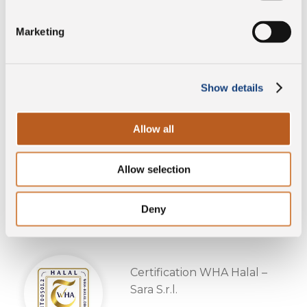
TÉLÉCHARGER
Marketing
Show details
Certification WHA Halal –
Allow all
Colline di Canossa S.r.l.
TÉLÉCHARGER
Allow selection
Deny
Certification WHA Halal –
Sara S.r.l.