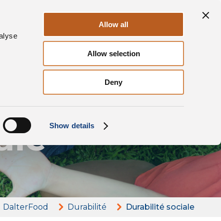
Durabilité
ges
Contacts
FR
Allow all
alyse
Allow selection
Deny
ale
Show details
DalterFood
Durabilité
Durabilité sociale