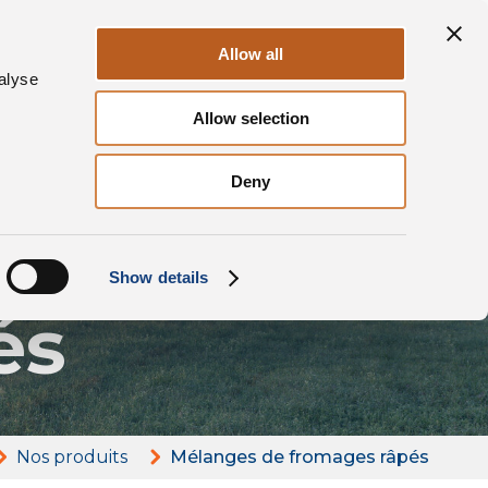
Durabilité
ges
Contacts
FR
Allow all
alyse
Allow selection
Deny
e
Show details
és
Nos produits
Mélanges de fromages râpés