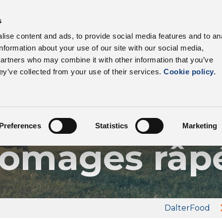
s
Nos produits
Secteurs
Filière
Avanta
ise content and ads, to provide social media features and to an
information about your use of our site with our social media,
partners who may combine it with other information that you’ve
ey’ve collected from your use of their services.
Cookie policy.
Nos produits
Mélanges d
Preferences
Statistics
Marketing
romages râp
DalterFood