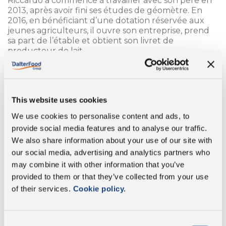
Riccardo a commencé à travailler avec son père en
2013, après avoir fini ses études de géomètre. En
2016, en bénéficiant d’une dotation réservée aux
jeunes agriculteurs, il ouvre son entreprise, prend
sa part de l’étable et obtient son livret de
producteur de lait.
«Ce travail m’a appris à être indépendant et
organisé. La liberté qu’il offre n’a pas de prix».
Aujourd’hui, l’entreprise compte environ 40 vaches
This website uses cookies
traites et un grand pâturage pour les vaches en
phase de tarissement afin de leur permettre de
We use cookies to personalise content and ads, to
bouger librement.
provide social media features and to analyse our traffic.
«Ce travail demande beaucoup de sacrifices mais
We also share information about your use of our site with
offre tellement de satisfaction. Savoir que l’on fait
partie de la filière de production du Parmigiano
our social media, advertising and analytics partners who
Reggiano est une grande fierté car c’est un produit
may combine it with other information that you’ve
très important».
provided to them or that they’ve collected from your use
of their services.
Cookie policy.
Apprenez à connaître l’entreprise
Consent