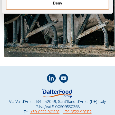
Deny
Via Val d’Enza, 134 - 42049, Sant’Ilario d’Enza (RE) Italy
P.Iva/Vat#
00509530358
Tel.
+39 0522 901101
-
+39 0522 901112