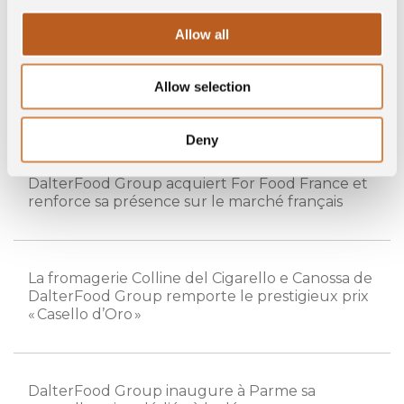
en différents formats et découpes, adaptés à
l’
industrie agroalimentaire
, à la
restauration
et à
Allow all
la
grande distribution
.
Allow selection
Actualités
Deny
DalterFood Group acquiert For Food France et
renforce sa présence sur le marché français
La fromagerie Colline del Cigarello e Canossa de
DalterFood Group remporte le prestigieux prix
« Casello d’Oro »
DalterFood Group inaugure à Parme sa