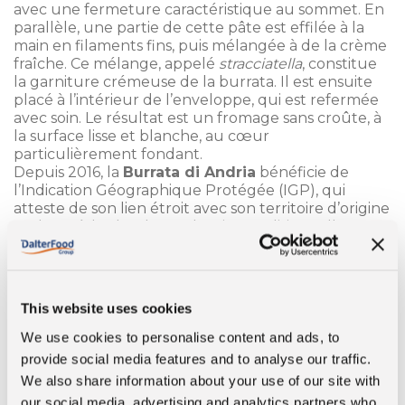
avec une fermeture caractéristique au sommet. En
parallèle, une partie de cette pâte est effilée à la
main en filaments fins, puis mélangée à de la crème
fraîche. Ce mélange, appelé
stracciatella
, constitue
la garniture crémeuse de la burrata. Il est ensuite
placé à l’intérieur de l’enveloppe, qui est refermée
avec soin. Le résultat est un fromage sans croûte, à
la surface lisse et blanche, au cœur
particulièrement fondant.
Depuis 2016, la
Burrata di Andria
bénéficie de
l’Indication Géographique Protégée (IGP), qui
atteste de son lien étroit avec son territoire d’origine
et des méthodes de production traditionnelles.
La burrata en cuisine
This website uses cookies
La burrata est très appréciée pour sa qualité et son
goût unique. Présente sur les menus de nombreux
We use cookies to personalise content and ads, to
restaurants italiens à travers le monde, elle est
provide social media features and to analyse our traffic.
aujourd’hui un véritable ambassadeur du Made in
We also share information about your use of our site with
Italy.
our social media, advertising and analytics partners who