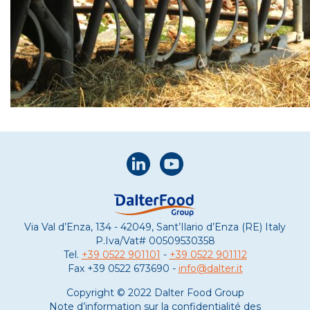
Via Val d’Enza, 134 - 42049, Sant’Ilario d’Enza (RE) Italy
P.Iva/Vat#
00509530358
Tel.
+39 0522 901101
-
+39 0522 901112
Fax
+39 0522 673690 -
info@dalter.it
Copyright © 2022 Dalter Food Group
Note d’information sur la confidentialité des