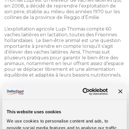
Thomas Lupi est un éleveur de vaches laitières qui,
en 2008, a décidé de reprendre l’exploitation de
son père, établie au milieu des années 1970 sur les
collines de la province de Reggio d’Émilie.
L’exploitation agricole Lupi Thomas compte 60
vaches laitières en lactation, toutes des Frisonnes
hollandaises. Le bien-être animal est une question
importante à prendre en compte lorsqu’il s’agit
d’élever des vaches laitières. Ainsi, Thomas suit
plusieurs pratiques pour garantir le bien-être des
animaux, notamment en leur offrant assez d’espace
pour se déplacer librement et une alimentation
équilibrée et adaptée à leurs besoins nutritionnels.
“Nous possédons environ 40 hectares pour le
fourrage destiné à l’exploitation.
“
Le lait produit par Thomas est ensuite transformé
en fromage parmigiano reggiano.
This website uses cookies
“
Je suis né ici et cet univers, c’est une passion pour
We use cookies to personalise content and ads, to
moi depuis mon enfance.
provide social media features and to analyse our traffic.