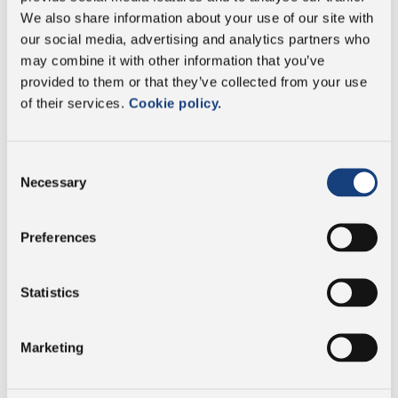
Être aujourd’hui un acteur de la chaîne de
We also share information about your use of our site with
fabrication du parmigiano reggiano est une réussite.
our social media, advertising and analytics partners who
Ce qui est sûr, c’est que je mets de la passion dans
may combine it with other information that you’ve
tout ce que je fais.
“
provided to them or that they’ve collected from your use
Thomas est fier de son travail et de sa contribution à
of their services.
Cookie policy.
la fabrication d’un produit aussi fin et apprécié.
Grâce à sa passion pour les vaches et à son
dévouement à son métier d’éleveur, il est en
Consent
mesure de garantir un lait de la plus haute qualité
Necessary
Selection
pour la fabrication d’un fromage unique en son
genre.
Preferences
Statistics
Apprenez à connaître l’entreprise
Marketing
Parcourez la galerie pour découvrir qui sont nos
éleveurs.