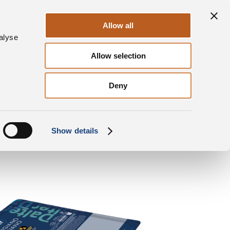
Durabilité
ges
Contacts
FR
Allow all
alyse
Allow selection
Parmigiano Reggiano
Barquette Copeaux
Deny
Show details