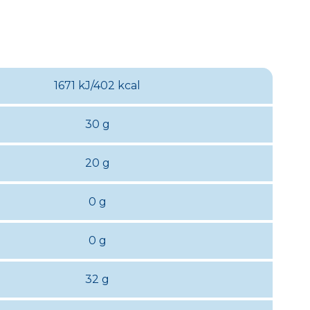
1671 kJ/402 kcal
30 g
20 g
0 g
0 g
32 g