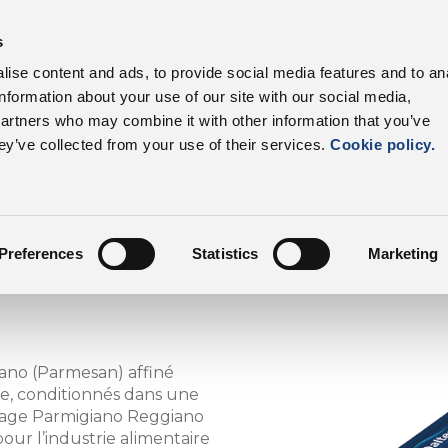
s
Nos produits
Secteurs
Filière
Avanta
ise content and ads, to provide social media features and to an
information about your use of our site with our social media,
DalterFood
Nos produits
partners who may combine it with other information that you’ve
ey’ve collected from your use of their services.
Cookie policy.
ano
Preferences
Statistics
Marketing
ano (Parmesan) affiné
ée, conditionnés dans une
mage Parmigiano Reggiano
our l’industrie alimentaire