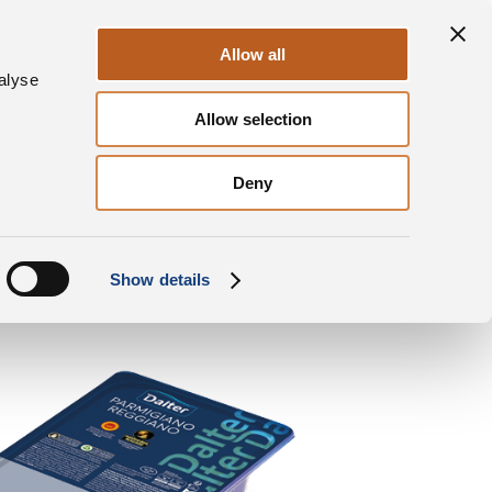
Durabilité
ges
Contacts
FR
Allow all
alyse
Allow selection
Parmigiano Reggiano
Barquette Allumettes
Deny
Show details