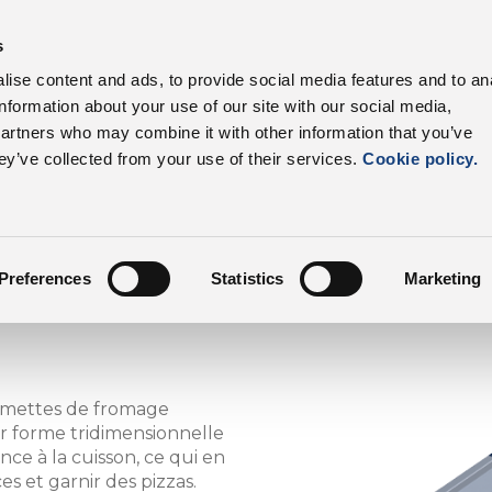
s
Nos produits
Secteurs
Filière
Avanta
ise content and ads, to provide social media features and to an
information about your use of our site with our social media,
DalterFood
Nos produits
partners who may combine it with other information that you’ve
ey’ve collected from your use of their services.
Cookie policy.
ano
Preferences
Statistics
Marketing
umettes de fromage
r forme tridimensionnelle
ce à la cuisson, ce qui en
s et garnir des pizzas.