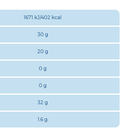
1671 kJ/402 kcal
30 g
20 g
0 g
0 g
32 g
1.6 g