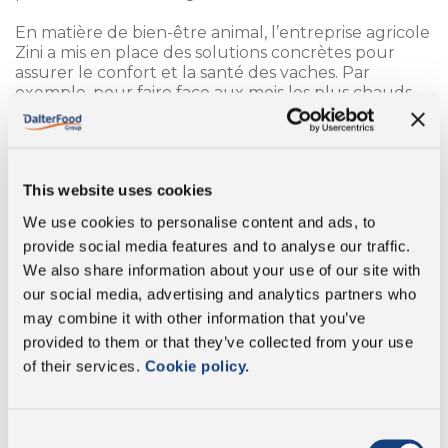
En matière de bien-être animal, l’entreprise agricole
Zini a mis en place des solutions concrètes pour
assurer le confort et la santé des vaches. Par
exemple, pour faire face aux mois les plus chauds,
lorsque les températures élevées peuvent devenir
une source de stress, des systèmes de ventilation
ont été installés afin de maintenir un
environnement frais et agréable. De plus, des
This website uses cookies
logettes plus longues et spacieuses ont été
conçues, permettant aux animaux de se déplacer
We use cookies to personalise content and ads, to
librement et de se reposer confortablement : cela
provide social media features and to analyse our traffic.
se traduit par des vaches plus sereines, une
We also share information about your use of our site with
meilleure santé mammaire et des espaces plus
propres. Une zone extérieure a également été
our social media, advertising and analytics partners who
aménagée pour les vaches taries et en post-partum,
may combine it with other information that you’ve
offrant des espaces confortables durant les phases
provided to them or that they’ve collected from your use
les plus délicates. Cette attention au confort est
of their services.
Cookie policy.
complétée par le nettoyage quotidien des étables,
effectué deux fois par jour, matin et soir, pour
garantir un environnement propre et soigné.
Par ailleurs, pour rendre le travail quotidien plus
Consent