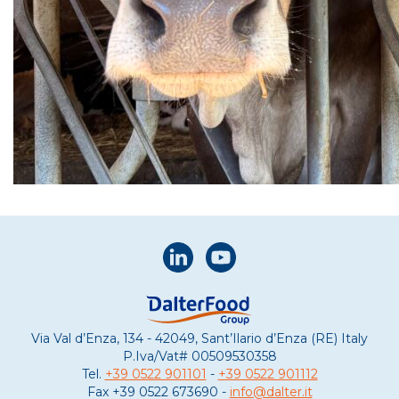
Via Val d’Enza, 134 - 42049, Sant’Ilario d’Enza (RE) Italy
P.Iva/Vat#
00509530358
Tel.
+39 0522 901101
-
+39 0522 901112
Fax
+39 0522 673690 -
info@dalter.it