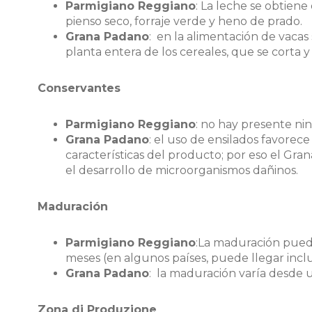
Parmigiano Reggiano
: La leche se obtien
pienso seco, forraje verde y heno de prado.
Grana Padano
: en la alimentación de vacas 
planta entera de los cereales, que se corta y
Conservantes
Parmigiano Reggiano
: no hay presente ni
Grana Padano
: el uso de ensilados favore
características del producto; por eso el Gr
el desarrollo de microorganismos dañinos.
Maduración
Parmigiano Reggiano
:La maduración pued
meses (en algunos países, puede llegar incl
Grana Padano
: la maduración varía desde
Zona di Produzione