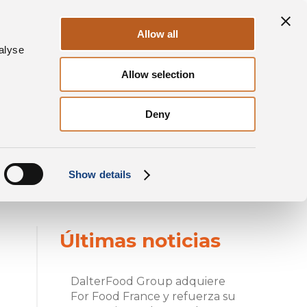
tajas
Sostenibilidad
Contacto
ES
Allow all
alyse
Allow selection
OS PARMIGIANO REGGIANO E GRANA PADANO?
Deny
Show details
Últimas noticias
DalterFood Group adquiere
For Food France y refuerza su