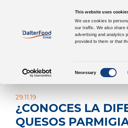
Quiénes somos
Nuestro
This website uses cookie
We use cookies to personal
our traffic. We also share 
DalterFood
Notic
advertising and analytics 
provided to them or that th
Consent
Necessary
Cuota
Selection
29.11.19
¿CONOCES LA DIF
QUESOS PARMIGI