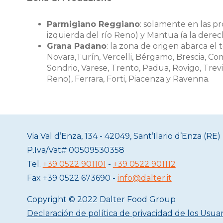
Parmigiano Reggiano
: solamente en las pr
izquierda del río Reno) y Mantua (a la derech
Grana Padano
: la zona de origen abarca el t
Novara,Turín, Vercelli, Bérgamo, Brescia, Com
Sondrio, Varese, Trento, Padua, Rovigo, Trevi
Reno), Ferrara, Forti, Piacenza y Ravenna.
Via Val d’Enza, 134 - 42049, Sant’Ilario d’Enza (RE) 
P.Iva/Vat#
00509530358
Tel.
+39 0522 901101
-
+39 0522 901112
Fax
+39 0522 673690 -
info@dalter.it
Copyright © 2022 Dalter Food Group
Declaración de política de privacidad de los Usuar