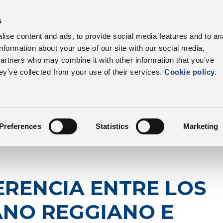
s productos
Sectores
Cadena productiva
Ven
s
ise content and ads, to provide social media features and to an
information about your use of our site with our social media,
ias
¿CONOCES LA DIFERENCIA ENTRE LOS QUES
partners who may combine it with other information that you’ve
ey’ve collected from your use of their services.
Cookie policy.
Preferences
Statistics
Marketing
ERENCIA ENTRE LOS
ANO REGGIANO E