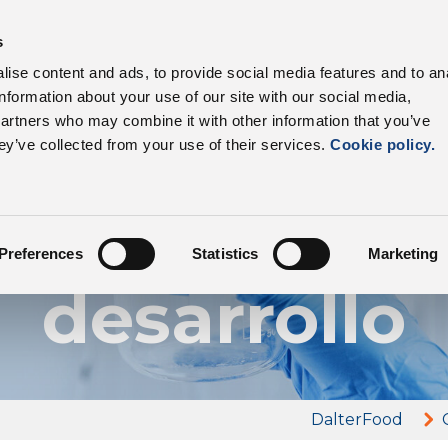
s productos
Sectores
Cadena productiva
Ven
s
ise content and ads, to provide social media features and to an
information about your use of our site with our social media,
partners who may combine it with other information that you’ve
ey’ve collected from your use of their services.
Cookie policy.
La cadena productiva
nvestigación
Preferences
Statistics
Marketing
desarrollo
DalterFood