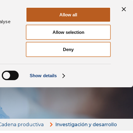
tajas
Sostenibilidad
Contacto
ES
Allow all
alyse
Allow selection
Deny
 y
Show details
Cadena productiva
Investigación y desarrollo