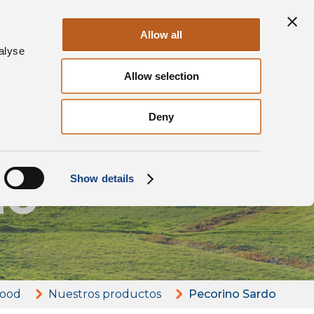
tajas
Sostenibilidad
Contacto
ES
Allow all
alyse
Allow selection
Deny
do
Show details
Food
Nuestros productos
Pecorino Sardo