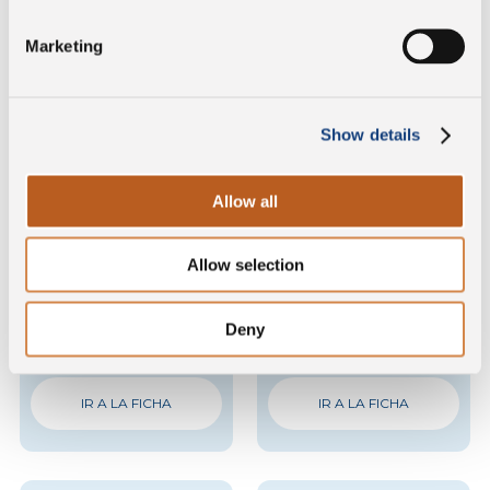
IR A LA FICHA
IR A LA FICHA
Marketing
Show details
Allow all
Allow selection
Provola affumicata
Pecorino Romano
Cubos - Bolsa con base
Deny
Cubos - Tarrina circular
cuadrada
IR A LA FICHA
IR A LA FICHA