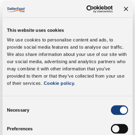
Energía
1667 Kj/401 Kcal
Grasa
29,7g
This website uses cookies
We use cookies to personalise content and ads, to
cuyo grasa saturada:
19,5g
provide social media features and to analyse our traffic.
We also share information about your use of our site with
Carbohidratos
3,7g
our social media, advertising and analytics partners who
may combine it with other information that you’ve
cuyo contenido de
0g
provided to them or that they’ve collected from your use
azúcares:
of their services.
Cookie policy.
Proteína
29,7g
Consent
Sal
1,21g
Necessary
Selection
Preferences