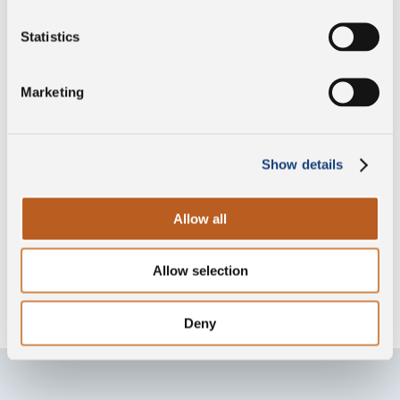
Vegetariano
Statistics
Marketing
Sin conservantes
Show details
Sin gluten
Allow all
Allow selection
Sin lisozima
Deny