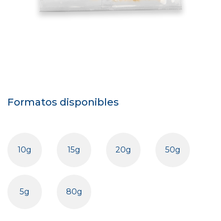
Formatos disponibles
10g
15g
20g
50g
5g
80g