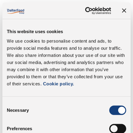
Energía
1364 Kj/327 Kcal
Grasa
21 g
This website uses cookies
We use cookies to personalise content and ads, to
cuyo grasa saturada:
13 g
provide social media features and to analyse our traffic.
We also share information about your use of our site with
Carbohidratos
0 g
our social media, advertising and analytics partners who
may combine it with other information that you’ve
cuyo contenido de
provided to them or that they’ve collected from your use
0 g
azúcares:
of their services.
Cookie policy.
Proteína
34,5 g
Consent
Sal
1,5 g
Necessary
Selection
Preferences