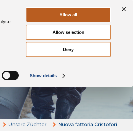
ile
Nachhaltigkeit
Kontakte
DE
Allow all
alyse
Allow selection
Deny
ia
Show details
Unsere Züchter
Nuova fattoria Cristofori