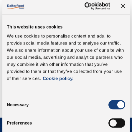
Für uns steht der Wert der Menschen an erster
Stelle und wir halten ihn für entscheidend, sowohl
für den Erfolg des Unternehmens als auch aus
kreativer und innovativer Sicht; deshalb sind wir
This website uses cookies
immer auf der Suche nach neuen und brillanten
We use cookies to personalise content and ads, to
Mitarbeitern.
provide social media features and to analyse our traffic.
Die Ausbildung und das Arbeitsumfeld selbst sind
so gestaltet, dass sie das individuelle Wachstum und
We also share information about your use of our site with
den Geist der Zusammenarbeit fördern, ein
our social media, advertising and analytics partners who
Wachstum, das auch durch die Bereitschaft zum
may combine it with other information that you’ve
Dialog entsteht.
provided to them or that they’ve collected from your use
of their services.
Cookie policy.
Consent
Necessary
Selection
Preferences