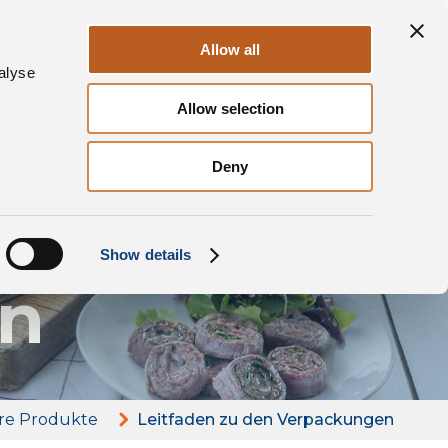
ile
Nachhaltigkeit
Kontakte
DE
Allow all
alyse
Allow selection
Deny
den
Show details
en
re Produkte
Leitfaden zu den Verpackungen