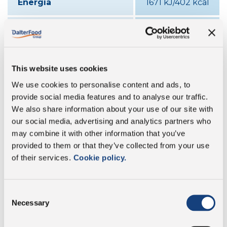
Energía
1671 kJ/402 kcal
Grasa
30 g
cuyo grasa saturada:
20 g
This website uses cookies
Carbohidratos
0 g
We use cookies to personalise content and ads, to
provide social media features and to analyse our traffic.
cuyo contenido de
We also share information about your use of our site with
0 g
azúcares:
our social media, advertising and analytics partners who
may combine it with other information that you’ve
Proteína
32 g
provided to them or that they’ve collected from your use
of their services.
Cookie policy.
Sal
1,6 g
Consent
Necessary
Selection
Sin conservantes