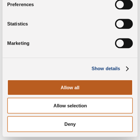
Preferences
Statistics
DOP
Marketing
Sin gluten
Show details
Sin lactosa
Allow all
Allow selection
Sin lisozima
Deny