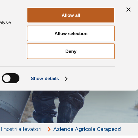
Sostenibilità
i
Contatti
IT
Allow all
alyse
Allow selection
Deny
ola
Show details
I nostri allevatori
Azienda Agricola Carapezzi