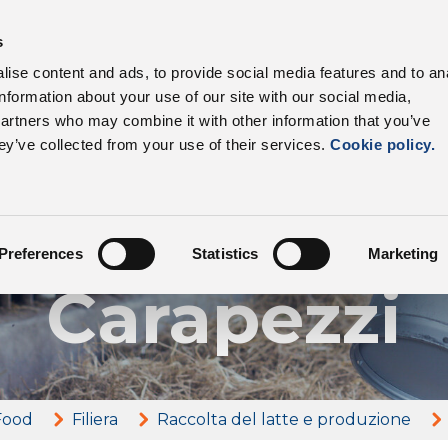
s
I nostri prodotti
Settori
Filiera
Vantagg
ise content and ads, to provide social media features and to an
information about your use of our site with our social media,
partners who may combine it with other information that you’ve
ey’ve collected from your use of their services.
Cookie policy.
I nostri allevatori
ienda Agric
Preferences
Statistics
Marketing
Carapezzi
Food
Filiera
Raccolta del latte e produzione