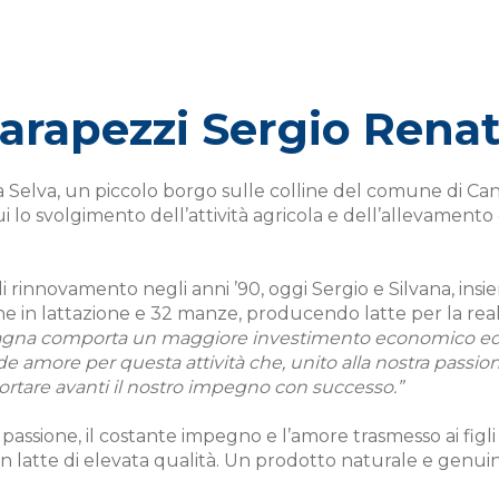
arapezzi Sergio Renat
a Selva, un piccolo borgo sulle colline del comune di Cano
ui lo svolgimento dell’attività agricola e dell’allevamen
innovamento negli anni ’90, oggi Sergio e Silvana, insie
cche in lattazione e 32 manze, producendo latte per la re
tagna comporta un maggiore investimento economico ed 
de amore per questa attività che, unito alla nostra passione
ortare avanti il nostro impegno con successo.”
la passione, il costante impegno e l’amore trasmesso ai fig
n latte di elevata qualità. Un prodotto naturale e genuin