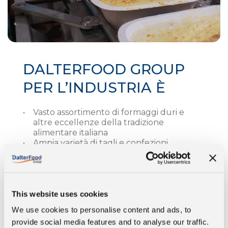
DALTERFOOD GROUP
PER L’INDUSTRIA È
Vasto assortimento di formaggi duri e
altre eccellenze della tradizione
alimentare italiana
Ampia varietà di tagli e confezioni
Personalizzazione del prodotto in base
alla specifica o ai cicli di produzione
Qualità costante
Packaging innovativi e flessibili
Audit costante dei fornitori
This website uses cookies
We use cookies to personalise content and ads, to
provide social media features and to analyse our traffic.
SCOPRI LA NOSTRA PROPOSTA