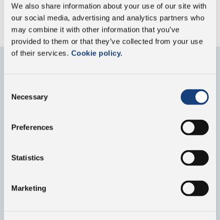
We also share information about your use of our site with
our social media, advertising and analytics partners who
may combine it with other information that you’ve
provided to them or that they’ve collected from your use
of their services.
Cookie policy.
Contattaci
Consent
Necessary
Selection
Compila il form per qualsiasi informazione sul nostro
gruppo e i nostri prodotti
Preferences
Statistics
Marketing