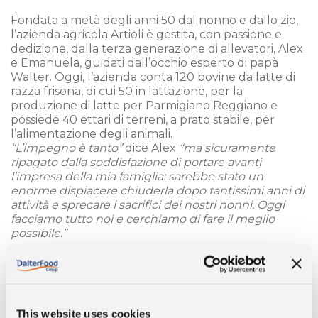
Fondata a metà degli anni 50 dal nonno e dallo zio,
l’azienda agricola Artioli è gestita, con passione e
dedizione, dalla terza generazione di allevatori, Alex
e Emanuela, guidati dall’occhio esperto di papà
Walter. Oggi, l’azienda conta 120 bovine da latte di
razza frisona, di cui 50 in lattazione, per la
produzione di latte per Parmigiano Reggiano e
possiede 40 ettari di terreni, a prato stabile, per
l’alimentazione degli animali.
“L’impegno è tanto”
dice Alex
“ma sicuramente
ripagato dalla soddisfazione di portare avanti
l’impresa della mia famiglia: sarebbe stato un
enorme dispiacere chiuderla dopo tantissimi anni di
attività e sprecare i sacrifici dei nostri nonni. Oggi
facciamo tutto noi e cerchiamo di fare il meglio
possibile.”
Negli ultimi anni, molti sono i miglioramenti portati in
ottica di benessere animale: una nuova stalla, in cui
è stato aumentato lo spazio per ciascun animale,
ventole per aereazione, nuovi box per i vitelli, più
This website uses cookies