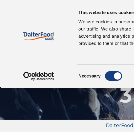
This website uses cookie
Chi siamo
We use cookies to personal
our traffic. We also share 
advertising and analytics 
provided to them or that th
Az
Consent
Necessary
Selection
3
DalterFood