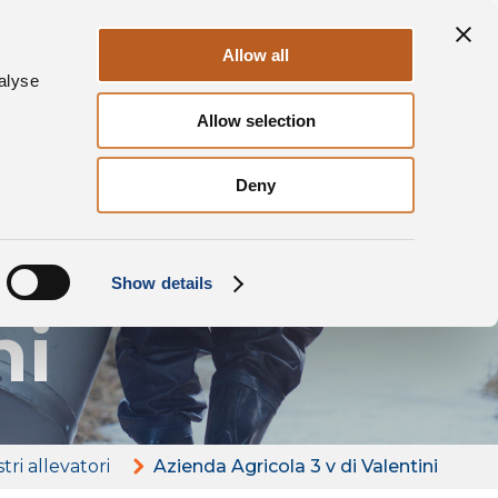
Sostenibilità
i
Contatti
IT
Allow all
alyse
Allow selection
Deny
ola
Show details
ni
stri allevatori
Azienda Agricola 3 v di Valentini