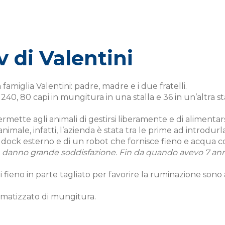
 di Valentini
famiglia Valentini: padre, madre e i due fratelli.
40, 80 capi in mungitura in una stalla e 36 in un’altra sta
ermette agli animali di gestirsi liberamente e di aliment
ale, infatti, l’azienda è stata tra le prime ad introdurla
addock esterno e di un robot che fornisce fieno e acqua 
ro, danno grande soddisfazione. Fin da quando avevo 7 ann
 fieno in parte tagliato per favorire la ruminazione sono 
omatizzato di mungitura.