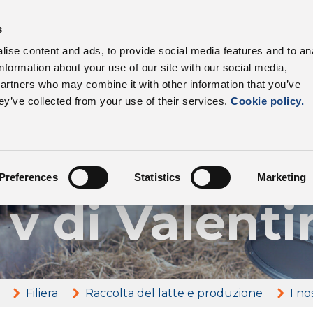
s
I nostri prodotti
Settori
Filiera
Vantagg
ise content and ads, to provide social media features and to an
information about your use of our site with our social media,
partners who may combine it with other information that you’ve
ey’ve collected from your use of their services.
Cookie policy.
I nostri allevatori
ienda Agric
Preferences
Statistics
Marketing
 v di Valenti
Filiera
Raccolta del latte e produzione
I no