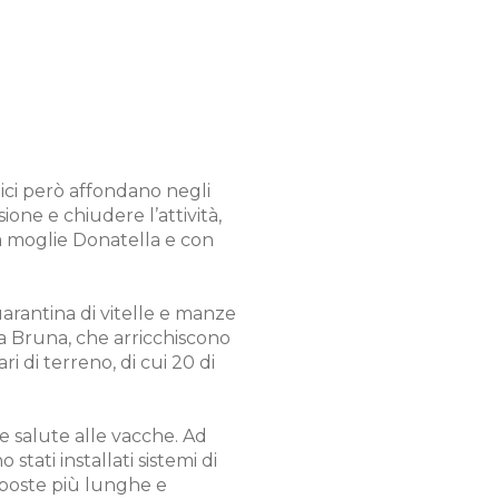
dici però affondano negli
one e chiudere l’attività,
lla moglie Donatella e con
uarantina di vitelle e manze
za Bruna, che arricchiscono
i di terreno, di cui 20 di
 e salute alle vacche. Ad
tati installati sistemi di
 poste più lunghe e