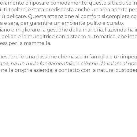
iberamente e riposare comodamente: questo si traduce i
ti. Inoltre, è stata predisposta anche un’area aperta per 
 più delicate. Questa attenzione al comfort si completa co
na e sera, per garantire un ambiente pulito e curato.
diano e migliorare la gestione della mandria, l’azienda h
ua gelida e la mungitrice con distacco automatico, che i
ress per la mammella.
 mestiere: è una passione che nasce in famiglia e un imp
na, ha un ruolo fondamentale: è ciò che dà valore al nost
e nella propria azienda, a contatto con la natura, custod