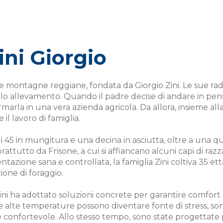
ini Giorgio
 le montagne reggiane, fondata da Giorgio Zini. Le sue ra
lo allevamento. Quando il padre decise di andare in pensi
ormarla in una vera azienda agricola. Da allora, insieme a
il lavoro di famiglia.
ui 45 in mungitura e una decina in asciutta, oltre a una q
attutto da Frisone, a cui si affiancano alcuni capi di raz
tazione sana e controllata, la famiglia Zini coltiva 35 ettar
ione di foraggio.
Zini ha adottato soluzioni concrete per garantire comfort
 alte temperature possono diventare fonte di stress, sono s
confortevole. Allo stesso tempo, sono state progettate