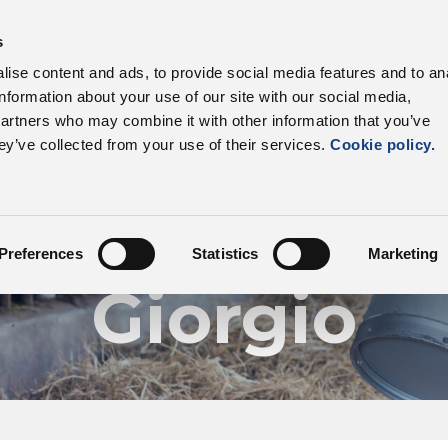
s
I nostri prodotti
Settori
Filiera
Vantagg
ise content and ads, to provide social media features and to an
information about your use of our site with our social media,
partners who may combine it with other information that you’ve
ey’ve collected from your use of their services.
Cookie policy.
I nostri allevatori
nda Agricola
Preferences
Statistics
Marketing
Giorgio