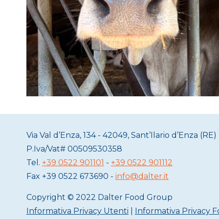
Via Val d’Enza, 134 - 42049, Sant’Ilario d’Enza (RE) 
P.Iva/Vat#
00509530358
Tel.
+39 0522 901101
-
+39 0522 901112
Fax
+39 0522 673690 -
info@dalter.it
Copyright © 2022 Dalter Food Group
Informativa Privacy Utenti
|
Informativa Privacy Fo