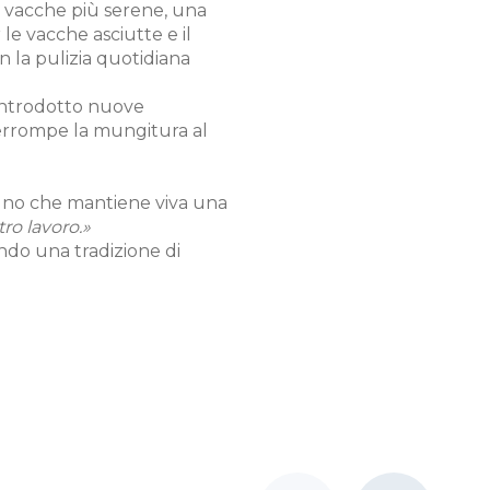
n vacche più serene, una
le vacche asciutte e il
n la pulizia quotidiana
a introdotto nuove
nterrompe la mungitura al
egno che mantiene viva una
ro lavoro.»
endo una tradizione di