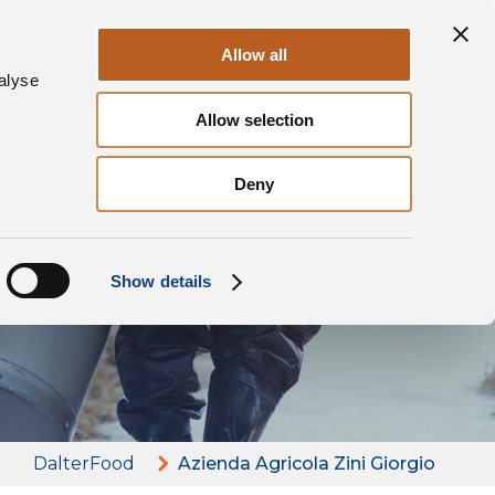
Sostenibilità
i
Contatti
IT
Allow all
alyse
Allow selection
Deny
 Zini
Show details
DalterFood
Azienda Agricola Zini Giorgio