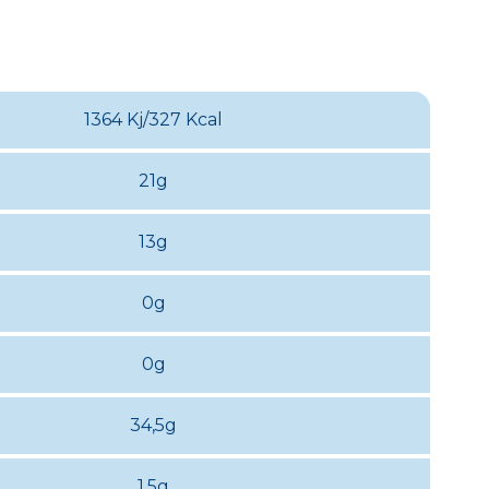
1364 Kj/327 Kcal
21g
13g
0g
0g
34,5g
1,5g