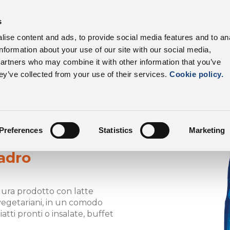
s
I nostri prodotti
Settori
Filiera
Vantagg
ise content and ads, to provide social media features and to an
information about your use of our site with our social media,
DalterFood
I nostri prodotti
partners who may combine it with other information that you’ve
ey’ve collected from your use of their services.
Cookie policy.
Preferences
Statistics
Marketing
adro
dura prodotto con latte
vegetariani, in un comodo
atti pronti o insalate, buffet