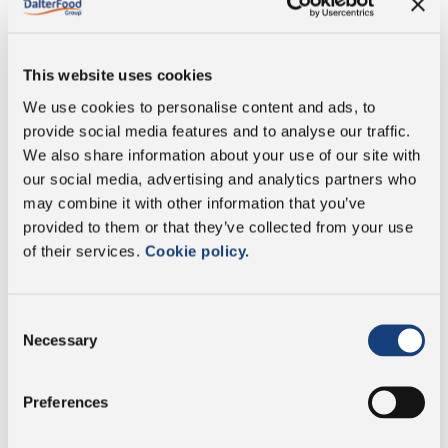
di cui acidi grassi
20 g
saturi:
This website uses cookies
Carboidrati
0 g
We use cookies to personalise content and ads, to
provide social media features and to analyse our traffic.
di cui zuccheri:
0 g
We also share information about your use of our site with
our social media, advertising and analytics partners who
Proteine
32 g
may combine it with other information that you’ve
provided to them or that they’ve collected from your use
Sale
1,6 g
of their services.
Cookie policy.
Consent
Necessary
Selection
Senza conservanti
Preferences