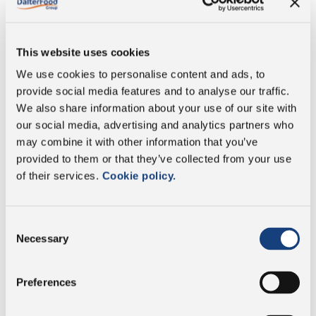
Energia
979 kJ/ 236 kcal
Grassi
18 g
This website uses cookies
We use cookies to personalise content and ads, to
di cui acidi grassi
11 g
provide social media features and to analyse our traffic.
saturi:
We also share information about your use of our site with
our social media, advertising and analytics partners who
Carboidrati
0,4 g
may combine it with other information that you’ve
provided to them or that they’ve collected from your use
di cui zuccheri:
0,3 g
of their services.
Cookie policy.
Proteine
18 g
Consent
Necessary
Sale
0,49 g
Selection
Preferences