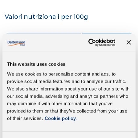
Valori nutrizionali per 100g
Energia
1371 Kj/331 Kcal
Grassi
28 g
This website uses cookies
di cui acidi grassi
18 g
We use cookies to personalise content and ads, to
saturi:
provide social media features and to analyse our traffic.
We also share information about your use of our site with
Carboidrati
0,1 g
our social media, advertising and analytics partners who
may combine it with other information that you’ve
di cui zuccheri:
0,1 g
provided to them or that they’ve collected from your use
of their services.
Cookie policy.
Proteine
19,4 g