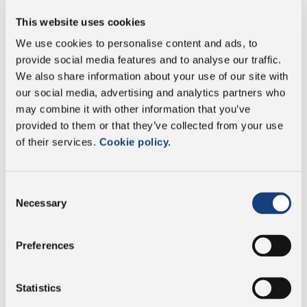
Energie
1429kj/344kcal
This website uses cookies
We use cookies to personalise content and ads, to
Fett
27g
provide social media features and to analyse our traffic.
We also share information about your use of our site with
davon gesättigte
our social media, advertising and analytics partners who
19g
Fettsäuren:
may combine it with other information that you’ve
provided to them or that they’ve collected from your use
Kohlenhydrate
0,3g
of their services.
Cookie policy.
davon Zucker:
0,3g
Consent
Necessary
Selection
Proteine
26g
Salz
1,9g
Preferences
Statistics