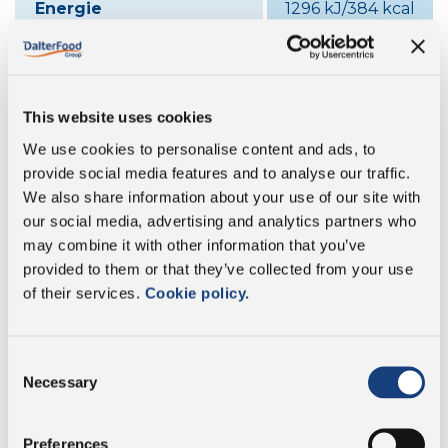
Energie
1296 kJ/384 kcal
Fett
32 g
davon gesättigte
18 g
This website uses cookies
Fettsäuren:
We use cookies to personalise content and ads, to
Kohlenhydrate
<1 g
provide social media features and to analyse our traffic.
We also share information about your use of our site with
our social media, advertising and analytics partners who
davon Zucker:
0 g
may combine it with other information that you’ve
provided to them or that they’ve collected from your use
Proteine
24 g
of their services.
Cookie policy.
Salz
5 g
Consent
Necessary
Selection
Ohne
Preferences