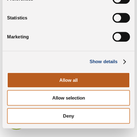
Konservierungsstoffe
Statistics
DOP
Marketing
Glutenfrei
Show details
Allow all
Laktosefreier
Allow selection
Deny
Ohne Lysozym