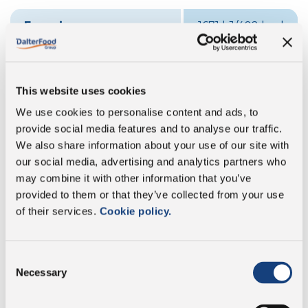
Energie
1671 kJ/402 kcal
Fett
30 g
This website uses cookies
davon gesättigte
20 g
Fettsäuren:
We use cookies to personalise content and ads, to
provide social media features and to analyse our traffic.
Kohlenhydrate
0 g
We also share information about your use of our site with
our social media, advertising and analytics partners who
davon Zucker:
0 g
may combine it with other information that you’ve
provided to them or that they’ve collected from your use
Proteine
32 g
of their services.
Cookie policy.
Salz
1,6 g
Consent
Necessary
Selection