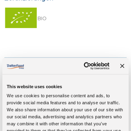
BIO
Durchschnittliche Nährwerte pro 100g
This website uses cookies
We use cookies to personalise content and ads, to
provide social media features and to analyse our traffic.
Energie
1671 kJ/402 kcal
We also share information about your use of our site with
our social media, advertising and analytics partners who
Fett
30 g
may combine it with other information that you’ve
provided to them or that they’ve collected from your use