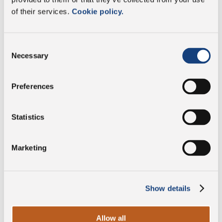
davon gesättigte
of their services.
Cookie policy.
20 g
Fettsäuren:
Kohlenhydrate
0 g
Consent
Necessary
Selection
davon Zucker:
0 g
Preferences
Proteine
32 g
Statistics
Salz
1,6 g
Marketing
Ohne
Konservierungsstoffe
Show details
Allow all