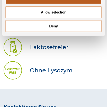
DOP
Allow selection
Glutenfrei
Deny
Laktosefreier
Ohne Lysozym
Kontaktieren Sie uns