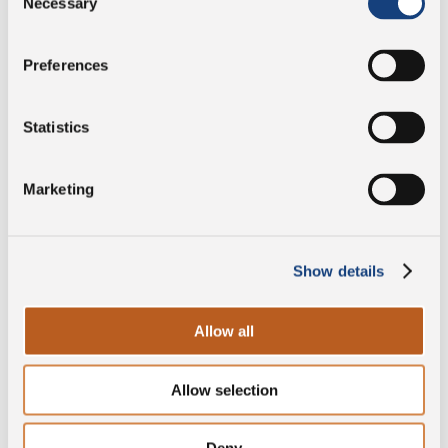
Necessary
Selection
Salz
1,6 g
Preferences
Ohne
Statistics
Konservierungsstoffe
Marketing
DOP
Show details
Glutenfrei
Allow all
Allow selection
Laktosefreier