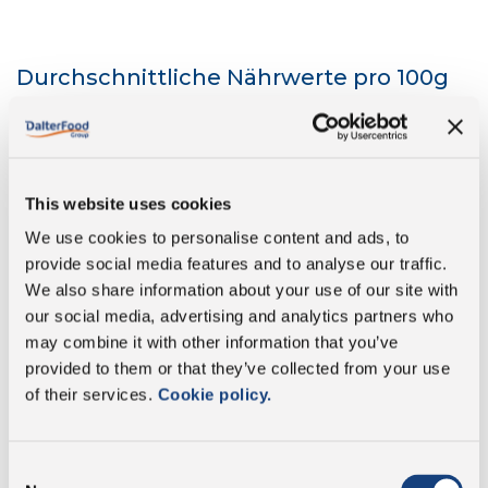
Durchschnittliche Nährwerte pro 100g
Energie
1671 kJ/402 kcal
This website uses cookies
Fett
30 g
We use cookies to personalise content and ads, to
provide social media features and to analyse our traffic.
davon gesättigte
20 g
Fettsäuren:
We also share information about your use of our site with
our social media, advertising and analytics partners who
Kohlenhydrate
0 g
may combine it with other information that you’ve
provided to them or that they’ve collected from your use
of their services.
Cookie policy.
davon Zucker:
0 g
Proteine
32 g
Consent