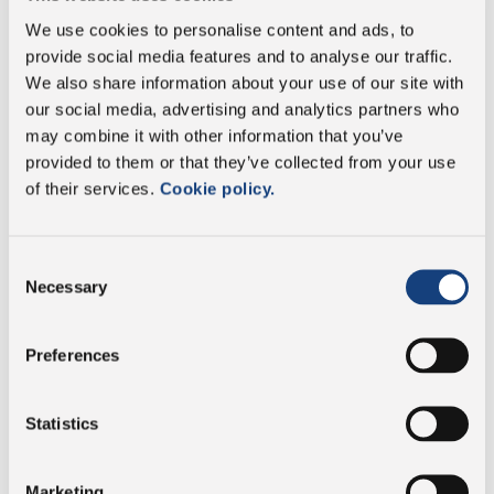
Fett
29 g
We use cookies to personalise content and ads, to
provide social media features and to analyse our traffic.
davon gesättigte
18 g
We also share information about your use of our site with
Fettsäuren:
our social media, advertising and analytics partners who
Kohlenhydrate
0 g
may combine it with other information that you’ve
provided to them or that they’ve collected from your use
of their services.
Cookie policy.
davon Zucker:
0 g
Proteine
33 g
Consent
Necessary
Selection
Salz
1,5 g
Preferences
Statistics
DOP
Marketing